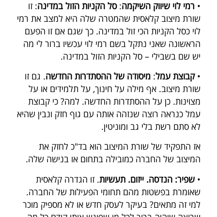
•
רמי לוי שיווק השיקמה
:
סל הקניות הזול במדינה
: זו
שורת מיצוב קלאסית שהמטרה שלה היא למצב את רמי
לוי כסל הקניות הכי זול במדינה. כך שגם אם זו הפעם
הראשונה שאני נתקל בשם רמי לוי עכשיו ברור לי מה
יש שם בשבילי – סל הקניות הזול במדינה.
•
קבוצת עמל
:
מיסודה של ההסתדרות החדשה
. גם זו
שורת מיצוב. אף מילה על חינוך, על תלמידים או על
מצוינות. כן על ההסתדרות החדשה. למה? כי קבוצת
עמל כנראה רוצה שנזהה אותה עם גוף חזק ונבין שהיא
לא סתם רשת בלי גב ומוניטין.
אז התפקיד של שורת המיצוב הוא בד"כ לחזק את
המיצוב של החברה כמובילה בתחום או בנישה שלה.
•
שפיר: הנדסה. ייזום. תעשיות
. זו הגדרה קלאסית
שאומרת בפשטות מהם תחומי הפעילות של החברה.
למי זה מתאים? בעיקר לעסק חדש או לא מספיק מוכר
שרוצה שיהיה ברור לכל מי שפוגש אותו קודם כל מה