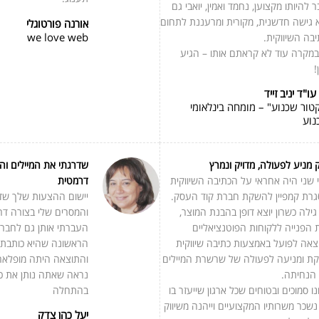
 להיותו מקצוען, נחמד ואמין, יואבי גם
 גישה חדשנית, מקורית ומרעננת לתחום
אורנה פורטוגלי
we love web
בה השיווקית.
מקרה עוד לא קראתם אותו – הגיע
!
עו"ד יניב זייד
טור שכנוע" – מומחה בינלאומי
נוע
ק מניע לפעולה, מדויק ונמרץ
שדרגתי את המיילים וה
י שני היה אחראי על הכתיבה השיווקית
דרמטית
רת קמפיין להשקת חברת קוד העסק.
יישום ההצעות שלך שדר
גילה כשרון יוצא דופן בהבנת המוצר,
והמסרים שלי בצורה דר
 הפנייה ללקוחות הפוטנציאליים
העברתי אותן גם לחבר
צאה לפועל באמצעות כתיבה שיווקית
הראשונה שהיא כותבת ח
קת ומניעה לפעולה של שרשרת המיילים
והתוצאה היתה מופלאה
 הנחיתה.
נראה שאתה נותן את כ
ו סמוכים ובטוחים שכל ארגון שייעזר בו
בהתחלה
נשכר משרותיו המקצועיים וייהנה משיווק
יעל כהן צדק