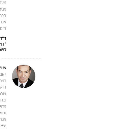
מעבר
מביא
הכתי
אם ב
הזמן
ד"ר 
"דוק
לשכ
שיוו
יואב
במסג
הוא 
צורת
ובהו
מדוי
ודפי
אנחנ
יצא 