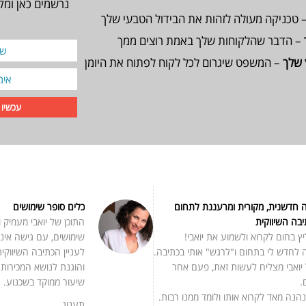
נרשמים כאן ומק
 טכניקה מעולה לזהות את הבידול הטבעי שלך
– הדבר שהלקוחות שלך באמת רוצים ממך
שלך
– המשפט שיגרום לכל לקוח לפתוח את היומן
 חדשנית, מקורית ומרעננת לתחום
כלים סופר שימושים
בה השיווקית
התוכן של יואבי מעמיק 
ץ בחום לקרוא ולשמוע את יואבי!
שימושים, עם גישה אינ
לחדש לי בתחום ו"לרגש" אותי בכתיבה.
לעניין הכתיבה השיווקית
יואבי מצליח לעשות זאת, פעם אחר
והוגנת לנושא המכירות.
.
שיעור ממוקד בשכנוע.
נהנה מאד לקרוא אותו ולומד ממנו רבות.
תענוג.