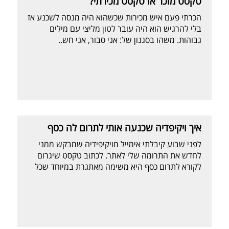
טקסט מוכר או טקסט מכירתי?
הכרתי פעם איש מכירות שכשהוא היה מנסה לשכנע אז
בלי להרגיש הוא היה עובר לטון מליצי עם מילים
גבוהות. משהו בסגנון של: אני סבור, אני חש..
אחת מהתובנות הראשונות במכירות אומרת שאנשים
אוהבים למכור אבל לא אוהבים שמוכרים להם.
איך ויקיפדיה שכנעה אותי לתרום לה כסף
לפני שבוע קיבלתי אימייל מויקיפידיה שמבקש ממני
לחדש את התרומה שלי לאתר. לכתוב טקסט שיגרום
לקורא לתרום כסף היא משימה מאתגרת במיוחד שכל
עמותה או מועמד שמגייסים כספים למימון הפעילות
מכירים מקרוב. בדרך כלל אנחנו משתמשים בכתיבה
מניעה לפעולה כדי לעודד קניה אישית של מוצר או
שירות. אבל כשאנחנו מבקשים תרומה אנחנו בעצם
מוכרים תפיסת […]