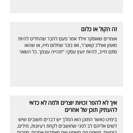
הנכונה לפנות ללקוח. […]
זה הקול או כלום
אומרים שאוסקר ווילד אמר פעם לחבר שהחליט להיות
מאמן ואח"כ קואצ'ר, ואז נזכר שחלום חייו, או שהוא
סתם חייב, להיות יועץ עסקי: "תהייה עצמך. כל השאר
תפוסים". ושלום חנוך כתב ושר עם אריק איינשטיין,
אותו רעיון רק מזווית קצת אחרת: כל אחד רוצה להיות
מליין, אם לא מליין אז דוגמן, אם לא דוגמן אז צלם, […]
איך לא להפר זכויות יוצרים ולמה לא כדאי
להעתיק תוכן של אחרים
בימינו כאשר התוכן הוא המלך יש דברים חשובים שיש
לשים אליהם לב לפני שחושבים לקחת רעיונות, מילים,
ביטויים, משפט פה משפט שם מאתרים אחרים, ספרים,