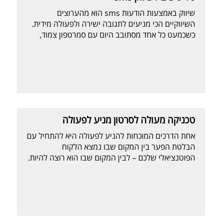
שיווק באמצעות הודעות sms הוא מהערוצים
השיווקיים הכי מניעים לתגובה ישירה ולפעולה מידית.
כשכמעט כל אחד מסתובב היום עם סמרטפון צמוד,
ומציץ בו כל דקה, מבחינת המשווקים זהו מצב אידיאלי
– הכי קרוב ללקוח שבוי.. אז הנה כמה מספרים על
האפקטיביות של sms שיכניסו אתכם לתמונה: • 95%
מהלקוחות יקראו את הסמס ששלחתם (שיעור פתיחה
[…]
טכניקה מעולה לסרטון מניע לפעולה
אחת הדרכים המוכחות להניע לפעולה היא להתחיל עם
הבלטת הפער בין המקום שבו נמצא הלקוח
הפוטנציאלי שלכם – לבין המקום שבו הוא רוצה להיות.
השלב הבא יהיה להציג את התוצאות הרצויות, ולתאר
איך המוצר/שירות שלכם הוא בדיוק זה שיעזור לו לסגור
את אותו פער – כדי להגיע לאותן תוצאות. דוגמא טובה
לשימוש בטכניקה הזו הן התמונות של "לפני" […]