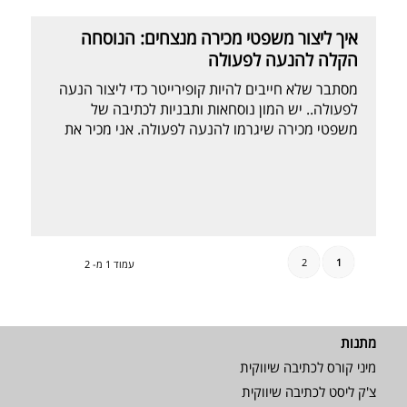
איך ליצור משפטי מכירה מנצחים: הנוסחה
הקלה להנעה לפעולה
מסתבר שלא חייבים להיות קופירייטר כדי ליצור הנעה
לפעולה.. יש המון נוסחאות ותבניות לכתיבה של
משפטי מכירה שיגרמו להנעה לפעולה. אני מכיר את
כולן וניסיתי את רובן בווריאציות שונות לקהלים שונים,
עם מסרים שונים ולמטרות שונות. אבל אם הייתי צריך
להמליץ על נוסחה אחת פשוטה שתעבוד בשבילכם
ברוב המוחלט של המקרים ביצירת משפטי הנעה
לפעולה – […]
2
1
עמוד 1 מ- 2
מתנות
מיני קורס לכתיבה שיווקית
צ'ק ליסט לכתיבה שיווקית