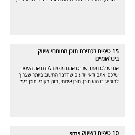
מאמרים ועוד. לפני שניקח דוגמאות נבהיר מספר
מונחים שהם חשובים בתחום של זכויות היוצרים: מה
היא זכות יוצרים קיימת זכות מוקנית לבעלים של יצירה
– ספרותית, מוזיקלית, עיצובית ועוד. מתוקף […]
15 טיפים לכתיבת תוכן ממומחי שיווק
בינלאומיים
אם יש לכם אתר שדרכו אתם מנסים לקדם את העסק
שלכם, אתם ודאי יודעים שהדבר החשוב ביותר שצריך
להופיע בו הוא תוכן. תוכן איכותי, תוכן מקורי, תוכן בעל
ערך וכמובן – תוכן שישכנע את הקוראים שלכם לעשות
את הפעולה שאתם מעוניינים שיעשו (להירשם
לניוזלטר, לרכוש מוצר, להוריד eBook וכו'). אבל מה
לעשות שלא כולם נולדו […]
10 טיפים לשיווק sms