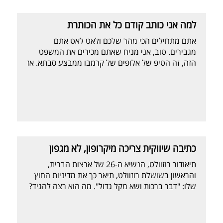
למה אני כותב קודם כל את הכותרת
אתם מתחילים הכי מהר שלכם ולאט לאט אתם
מגבירים. טוב, אני מניח שאתם מכירים את המשפט
הזה, זה הטיפ של אלופים של קרמבו ממבצע סבתא. אז
מה שטוב לקרמבו בטח טוב גם לכתיבה שיווקית..
מבחינת כתיבה שיווקית ההתחלה היא כמובן הכותרת.
ואני מדבר על הכותרת של דף נחיתה, דף באתר,
במודעה, בפלייר וגם שורת הנושא של […]
כתיבה שיווקית צריכה מיקרופון, לא מגפון
תיאודור רוזוולט, הנשיא ה-26 של ארצות הברית,
והראשון בשושלת רוזוולט, תיאר כך את מדיניות החוץ
שלו: "דבר ברכות ושא מקל גדול". מה הוא רצה להגיד?
שכשיש לך עוצמה אמיתית אתה לא צריך לצעוק. משהו
בסגנון, רק הפוך, של כלב נובח לא נושך. אני כמובן
מסתכל על זה מהזווית של כתיבה שיווקית ומהדרך