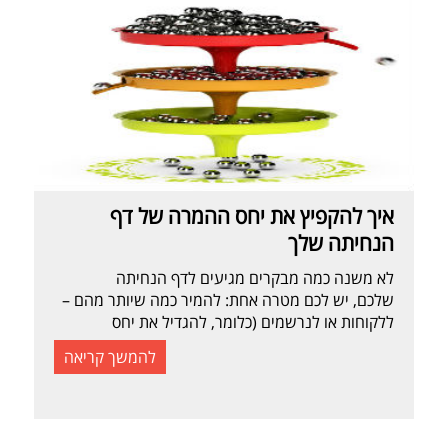
איך להקפיץ את יחס ההמרה של דף
הנחיתה שלך
לא משנה כמה מבקרים מגיעים לדף הנחיתה
שלכם, יש לכם מטרה אחת: להמיר כמה שיותר מהם –
ללקוחות או לנרשמים (כלומר, להגדיל את יחס
ההמרה). מה יגרום להם להירשם או לקנות מכם?
להמשך קריאה
האמונה שהמוצר או השירות שלכם ישפרו את חייהם:
יפתרו להם בעיה שגורמת להם לא לישון בלילה ימנעו
מהם לשלם ביוקר על טעות שאולי יעשו יעזרו […]