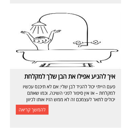
אפשריות: יקנה את המוצר, יצור קשר, יצפה בסרטון,
ישאיר תגובה, יעביר […]
איך להניע אפילו את הבן שלך למקלחת
פעם הייתי יכול להגיד לבן שלי: אם לא תיכנס עכשיו
למקלחת – אז אין סיפור לפני השינה. וכמו שאתם
יכולים לתאר לעצמכם זה לא ממש הזיז אותו לכיוון
המקלחת. ואז קראתי את הספר אלוהים בגובה
להמשך קריאה
העיניים של דני גיל (סופר דדי) והבנתי שכמו הרבה
פעמים בחיים המפתח להצלחה הוא פשוט לעשות את
ההיפך ממה שאנחנו רגילים. דני גיל כותב […]