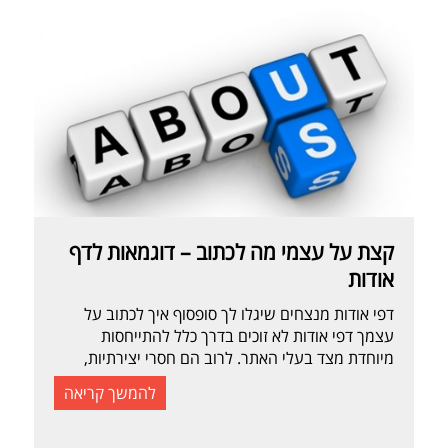
קצת על עצמי מה לכתוב – דוגמאות לדף
אודות
דפי אודות מנצחים שיגלו לך סופסוף איך לכתוב על
עצמך דפי אודות לא זוכים בדרך כלל להתייחסות
מיוחדת מצד בעלי האתר. לרוב הם חסרי יצירתיות,
כתובים בטון רשמי וצפויים. וזה די מוזר, כי אם חושבים
להמשך קריאה
על זה לדף אודות יש השפעה גדולה על הרושם
שהגולשים מקבלים עליכם. וכשהם מתלבטים אם
להתחיל לקחת אתכם ברצינות, זה […]