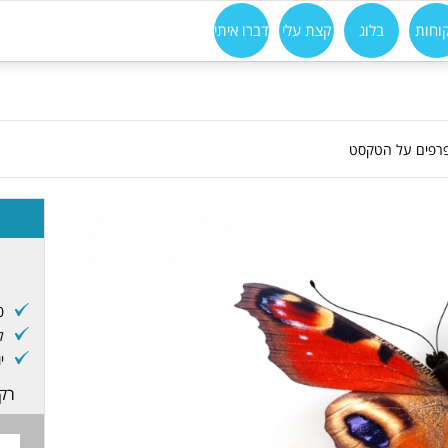
וחות
בלוג
קצת עלי
דברו איתי
פרפים על הטקסט
20 טכניקו
ל
י
רק