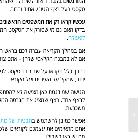
המודגשים בלבד
. חשוב לשים לב שהמשפ
טקסט בעל רצף הגיוני, אחיד וברור.
עכשיו קראו רק את המשפטים הראשונים
בדקו האם גם מי שסורק את הטקסט המו
לפעולה
.
אם במהלך הקריאה עברה לכם בראש המח
אם לא במבנה הקלאסי שלהן – אתם צוד
בדרך כלל תקראו על שבירת הטקסט לפסקאו
יותר, שמקל על העיניים ועל הקורא.
הגישה שמודגמת כאן מציעה לא להסתפק 
לרצף אחד. רצף שמציג את הגרסה המקו
משכנעת.
שלושת המרכיבים
שבלעדיהם אין טעם לטקסט
אפשר כמובן להשתמש ב
תבניות של כותר
שלכם...
אתם מתאימים את עצמכם לקוראים שלכם
מה יש כאן בשבילו.