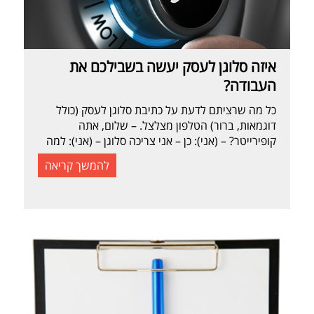
איזה סלוגן לעסק יעשה בשבילכם את
העבודה?
כל מה שרציתם לדעת על כתיבת סלוגן לעסק (כולל
דוגמאות, ברור) הטלפון מצלצל. – שלום, אתה
קופירייטר? – (אני): כן – אני צריכה סלוגן – (אני): למה
את מתכוונת? – נו, למשפט מתחת לשם של העסק שלי
להמשך קריאה
– (אני) אוקי, ומה את רוצה להגיד בסלוגן? – שתיקה..
כל בעל עסק או חברה יודעים שכחלק מהמיתוג […]