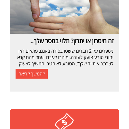
זה חיסרון או יתרון? תלוי במסר שלך..
מספרים על 2 חברים ששטו בסירה באגם. פתאום ראו
יהודי טובע צועק לעזרה. מיהרו לעברו ואחד מהם קרא
לו: "תביא ת'יד שלך". הטובע לא הגיב והמשיך לצעוק
לעזרה. הבחור שב וצעק אליו יותר חזק ויותר ברור:
להמשך קריאה
"תביא לי את היד שלך". ועדיין, היהודי לא עושה סימנים
שהוא מבין מה רוצים ממנו. החבר השני על הסירה […]