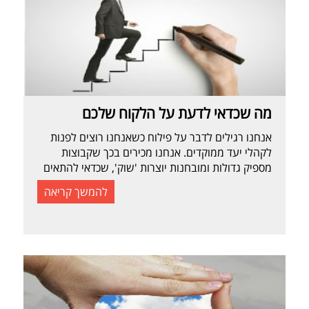
מה שכדאי לדעת על הלקוח שלכם
אנחנו רגילים לדבר על פילוח כשאנחנו רוצים לפנות
לקהלי יעד ממוקדים. אנחנו מכירים בכך שקבוצות
מספיק גדולות ומובחנות יוצרות 'שוק', שכדאי להתאים
במיוחד עבורו את המוצר/שירות, המחיר, סגנון ההפצה
להמשך קריאה
או את המסר. התפיסה הזו מבחינה בין קהלי יעד
שונים' בדרך כלל על-פי מאפיינים דמוגרפיים כמו מצב
סוציו אקונומי, גיל, מקום מגורים וכו'. תפיסות מתקדמות
יותר […]