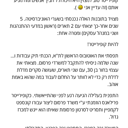
קופירייטר טוב למצוין היא היכולת ל'הבין' אנשים ומה מניע
אותם (זה עדיין אני
).
מצויד בתובנות האלה נכנסתי בשערי האוניברסיטה. 5
שנים אחר-כך יצאתי עם 2 תארים (ראשון במדעי ההתנהגות
ושני במנהל עסקים) ומטרה אחת:
להיות קופירייטר!
תפסתי את האוטובוס הראשון לת"א, הכנתי תיק עבודות ו…
שנה שלמה ניסיתי להתקבל למשרדי פרסום. מצאתי את
עצמי בחור בן 30, עם שני תארים, שעושה סקרים מדלת
לדלת רק כדי לא לוותר על החלום לעבוד במה שהוא באמת
אוהב.
התפנית בעלילה הגיעה רגע לפני שהתייאשתי. כקופירייטר
פרילאנס הוזמנתי ע"י משרד פרסום ליצור עבורו קונספט
לקמפיין ותסריט לסרטון פרסומת שאיתו הוא ייגש למכרז
גדול.